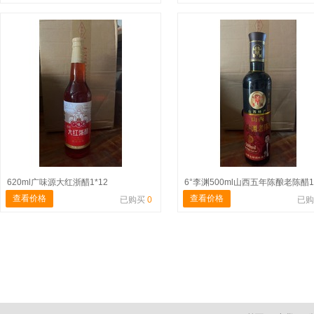
620ml广味源大红浙醋1*12
6°李渊500ml山西五年陈酿老陈醋1
查看价格
查看价格
已购买
0
已