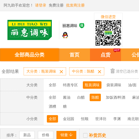
阿九助手欢迎您！
请登录
免费注册
批发商注册
微信进货

丽惠调味
全部商品分类
首页
点货
公
全部结果
大分类：瓶装调味

中分类：陈醋

清空已选分类
大分类
全部
特惠专区
瓶装调味
袋装调味
油/面
中分类
全部
酱油
白醋
陈醋
加饭酒/料酒
麻油
酒糟
糖
小分类
全部
金冠园
恒顺
世泽坊
李渊
南北朝


新品
价格
销量
补货历史
排序：