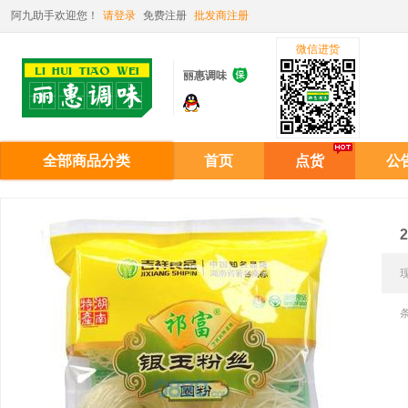
阿九助手欢迎您！
请登录
免费注册
批发商注册
微信进货

丽惠调味
全部商品分类
首页
点货
公